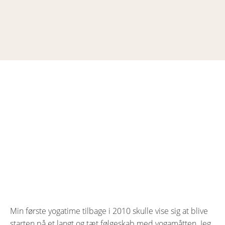
Annemette Terp-Nielsen
KONTAKT ANNEMETTE HER
Min første yogatime tilbage i 2010 skulle vise sig at blive
starten på et langt og tæt følgeskab med yogamåtten. Jeg