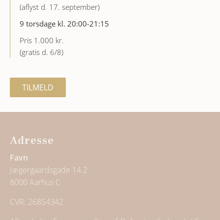
(aflyst d. 17. september)
9 torsdage kl. 20:00-21:15
Pris 1.000 kr.
(gratis d. 6/8)
TILMELD
Adresse
Favn
Jægergaardsgade 14.2
8000 Aarhus C
CVR: 26854342