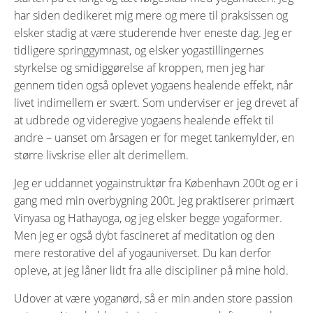
har siden dedikeret mig mere og mere til praksissen og
elsker stadig at være studerende hver eneste dag. Jeg er
tidligere springgymnast, og elsker yogastillingernes
styrkelse og smidiggørelse af kroppen, men jeg har
gennem tiden også oplevet yogaens healende effekt, når
livet indimellem er svært. Som underviser er jeg drevet af
at udbrede og videregive yogaens healende effekt til
andre – uanset om årsagen er for meget tankemylder, en
større livskrise eller alt derimellem.
Jeg er uddannet yogainstruktør fra København 200t og er i
gang med min overbygning 200t. Jeg praktiserer primært
Vinyasa og Hathayoga, og jeg elsker begge yogaformer.
Men jeg er også dybt fascineret af meditation og den
mere restorative del af yogauniverset. Du kan derfor
opleve, at jeg låner lidt fra alle discipliner på mine hold.
Udover at være yoganørd, så er min anden store passion