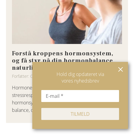
Forstå kroppens hormonsystem,
og få styr på din hormonbalance
naturligt
Hold dig opdateret via
Forfatter: Charlotte Holm
vores nyhedsbrev
Hormoner styrer energi, søvn, humør og
stressrespons. Her får du en gennemgang af
hormonsystemet – hvad der bringer det ud af
balance, og hvad der hjælper.