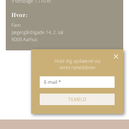
9 torsdage 1.170 kr.
Hvor:
Favn
Jægergårdsgade 14, 2. sal
8000 Aarhus
Hold dig opdateret via
KONTAKT MAJKEN
vores nyhedsbrev
LÆS MERE OM QI GONG
LÆS MERE OM MAJKEN