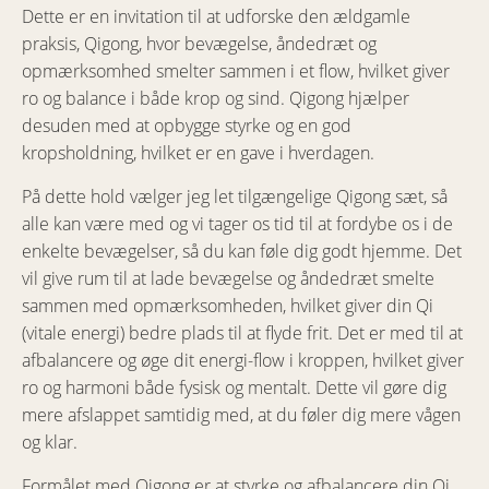
Dette er en invitation til at udforske den ældgamle
praksis, Qigong, hvor bevægelse, åndedræt og
opmærksomhed smelter sammen i et flow, hvilket giver
ro og balance i både krop og sind. Qigong hjælper
desuden med at opbygge styrke og en god
kropsholdning, hvilket er en gave i hverdagen.
På dette hold vælger jeg let tilgængelige Qigong sæt, så
alle kan være med og vi tager os tid til at fordybe os i de
enkelte bevægelser, så du kan føle dig godt hjemme. Det
vil give rum til at lade bevægelse og åndedræt smelte
sammen med opmærksomheden, hvilket giver din Qi
(vitale energi) bedre plads til at flyde frit. Det er med til at
afbalancere og øge dit energi-flow i kroppen, hvilket giver
ro og harmoni både fysisk og mentalt. Dette vil gøre dig
mere afslappet samtidig med, at du føler dig mere vågen
og klar.
Formålet med Qigong er at styrke og afbalancere din Qi