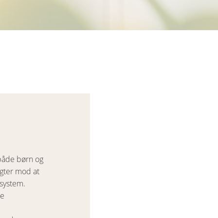
 både børn og
igter mod at
esystem.
ge