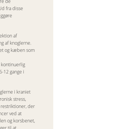
ere de
Ud fra disse
iggøre
ektion af
ng af knoglerne.
enet og kæben som
 kontinuerlig
6-12 gange i
lerne i kraniet
onisk stress,
restriktioner, der
ncer ved at
len og korsbenet,
r til at