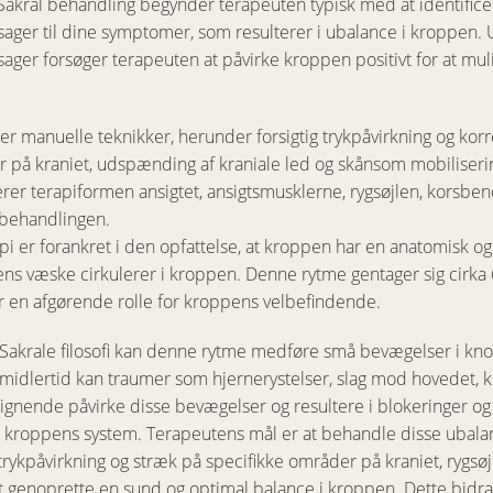
Sakral behandling begynder terapeuten typisk med at identific
ager til dine symptomer, som resulterer i ubalance i kroppen. 
ager forsøger terapeuten at påvirke kroppen positivt for at mul
r manuelle teknikker, herunder forsigtig trykpåvirkning og korr
r på kraniet, udspænding af kraniale led og skånsom mobiliseri
rer terapiformen ansigtet, ansigtsmusklerne, rygsøjlen, korsb
 behandlingen.
api er forankret i den opfattelse, at kroppen har en anatomisk og
ens væske cirkulerer i kroppen. Denne rytme gentager sig cirka 
er en afgørende rolle for kroppens velbefindende.
 Sakrale filosofi kan denne rytme medføre små bevægelser i knog
idlertid kan traumer som hjernerystelser, slag mod hovedet, kr
ignende påvirke disse bevægelser og resultere i blokeringer og 
i kroppens system. Terapeutens mål er at behandle disse ubala
ykpåvirkning og stræk på specifikke områder på kraniet, rygsøj
 genoprette en sund og optimal balance i kroppen. Dette bidrage