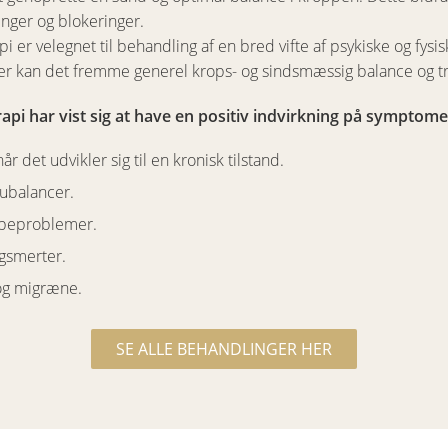
nger og blokeringer.
pi er velegnet til behandling af en bred vifte af psykiske og fysi
er kan det fremme generel krops- og sindsmæssig balance og tri
rapi har vist sig at have en positiv indvirkning på symptom
når det udvikler sig til en kronisk tilstand.
ubalancer.
beproblemer.
gsmerter.
og migræne.
SE ALLE BEHANDLINGER HER