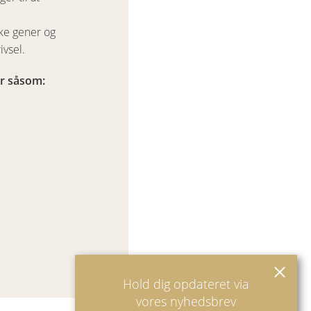
ske gener og
vsel.
er såsom:
Hold dig opdateret via
vores nyhedsbrev