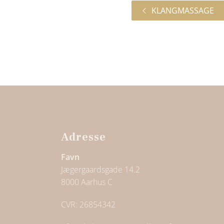
KLANGMASSAGE
Adresse
Favn
Jægergaardsgade 14.2
8000 Aarhus C
CVR: 26854342