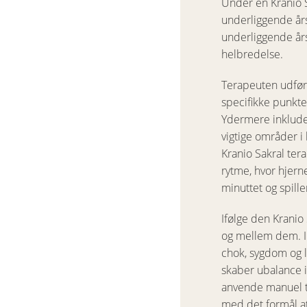
Under en Kranio 
underliggende års
underliggende års
helbredelse.
Terapeuten udføre
specifikke punkte
Ydermere inklude
vigtige områder i
Kranio Sakral ter
rytme, hvor hjern
minuttet og spill
Ifølge den Kranio
og mellem dem. Im
chok, sygdom og l
skaber ubalance 
anvende manuel tr
med det formål at