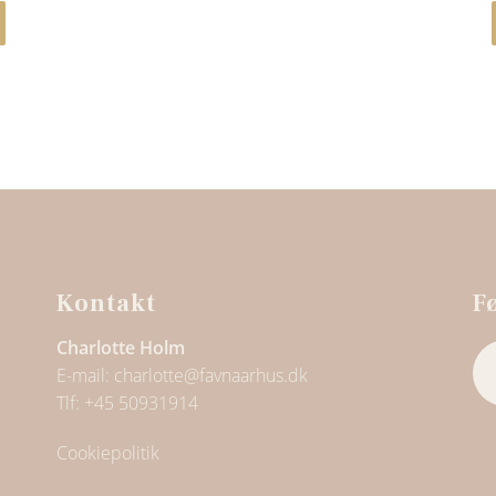
Kontakt
F
Charlotte Holm
E-mail:
charlotte@favnaarhus.dk
Tlf:
+45 50931914
Cookiepolitik