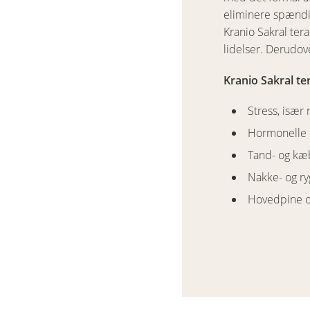
eliminere spændi
Kranio Sakral tera
lidelser. Derudov
Kranio Sakral te
Stress, især 
Hormonelle 
Tand- og kæ
Nakke- og ry
Hovedpine 