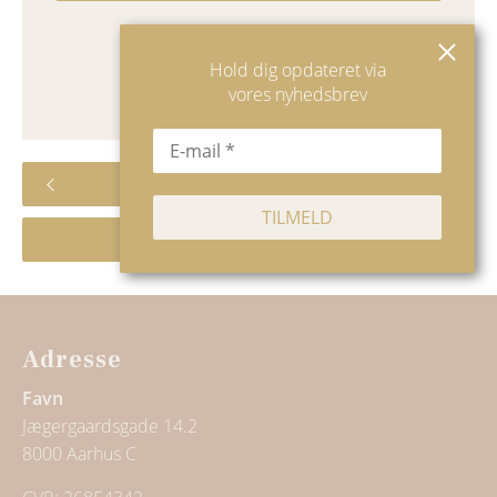
Hold dig opdateret via
BOOK NHT-FORLØB HER
vores nyhedsbrev
NADA CAFÉ
REIKI HEALING
Adresse
Favn
Jægergaardsgade 14.2
8000 Aarhus C