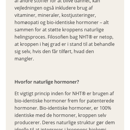
af andre stoffer for at blive dannet, kan
vejledningen også inkludere brug af
vitaminer, mineraler, kostjusteringer,
homøopati og bio-identiske hormoner – alt
sammen for at støtte kroppens naturlige
helingsproces. Filosofien bag NHT® er netop,
at kroppen i høj grad er i stand til at behandle
sig selv, hvis den får tilført, hvad den
mangler.
Hvorfor naturlige hormoner?
Et vigtigt princip inden for NHT® er brugen af
bio-identiske hormoner frem for
patenterede
hormoner. Bio-identiske hormoner, er 100%
identiske med de hormoner, kroppen selv
producerer. Deres naturlige struktur gør dem
ideelle til at integreres i kroppens biokemi,