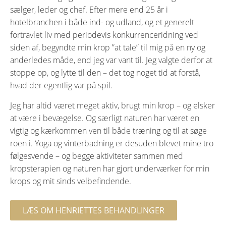
sælger, leder og chef. Efter mere end 25 år i
hotelbranchen i både ind- og udland, og et generelt
fortravlet liv med periodevis konkurrenceridning ved
siden af, begyndte min krop ”at tale” til mig på en ny og
anderledes måde, end jeg var vant til. Jeg valgte derfor at
stoppe op, og lytte til den – det tog noget tid at forstå,
hvad der egentlig var på spil.
Jeg har altid været meget aktiv, brugt min krop – og elsker
at være i bevægelse. Og særligt naturen har været en
vigtig og kærkommen ven til både træning og til at søge
roen i. Yoga og vinterbadning er desuden blevet mine tro
følgesvende – og begge aktiviteter sammen med
kropsterapien og naturen har gjort underværker for min
krops og mit sinds velbefindende.
LÆS OM HENRIETTES BEHANDLINGER