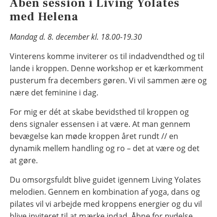
Åben session i Living Yolates
med Helena
Mandag d. 8. december kl. 18.00-19.30
Vinterens komme inviterer os til indadvendthed og til
lande i kroppen. Denne workshop er et kærkomment
pusterum fra decembers gøren. Vi vil sammen ære og
nære det feminine i dag.
For mig er dét at skabe bevidsthed til kroppen og
dens signaler essensen i at være. At man gennem
bevægelse kan møde kroppen året rundt // en
dynamik mellem handling og ro – det at være og det
at gøre.
Du omsorgsfuldt blive guidet igennem Living Yolates
melodien. Gennem en kombination af yoga, dans og
pilates vil vi arbejde med kroppens energier og du vil
blive inviteret til at mærke indad. Åbne for nydelse,