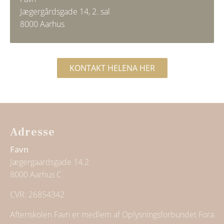
Jægergårdsgade 14, 2. sal
8000 Aarhus
KONTAKT HELENA HER
Adresse
Favn
Jægergaardsgade 14.2
8000 Aarhus C
CVR: 26854342
Aftenskolen Favn er medlem af Oplysningsforbundet Fora