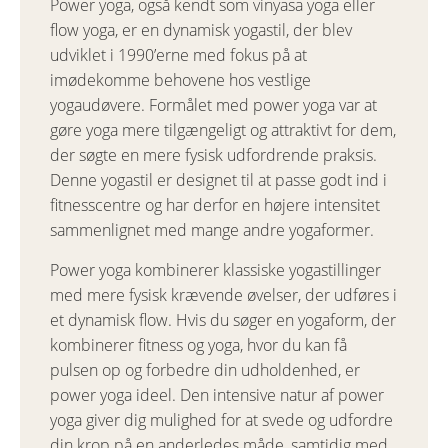
Power yoga, også kendt som vinyasa yoga eller
flow yoga, er en dynamisk yogastil, der blev
udviklet i 1990’erne med fokus på at
imødekomme behovene hos vestlige
yogaudøvere. Formålet med power yoga var at
gøre yoga mere tilgængeligt og attraktivt for dem,
der søgte en mere fysisk udfordrende praksis.
Denne yogastil er designet til at passe godt ind i
fitnesscentre og har derfor en højere intensitet
sammenlignet med mange andre yogaformer.
Power yoga kombinerer klassiske yogastillinger
med mere fysisk krævende øvelser, der udføres i
et dynamisk flow. Hvis du søger en yogaform, der
kombinerer fitness og yoga, hvor du kan få
pulsen op og forbedre din udholdenhed, er
power yoga ideel. Den intensive natur af power
yoga giver dig mulighed for at svede og udfordre
din krop på en anderledes måde, samtidig med