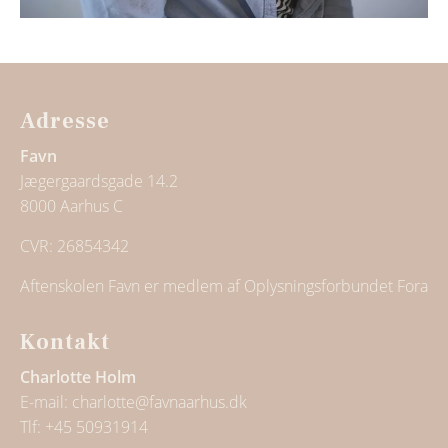
Adresse
Favn
Jægergaardsgade 14.2
8000 Aarhus C
CVR: 26854342
Aftenskolen Favn er medlem af Oplysningsforbundet Fora
Kontakt
Charlotte Holm
E-mail:
charlotte@favnaarhus.dk
Tlf:
+45 50931914